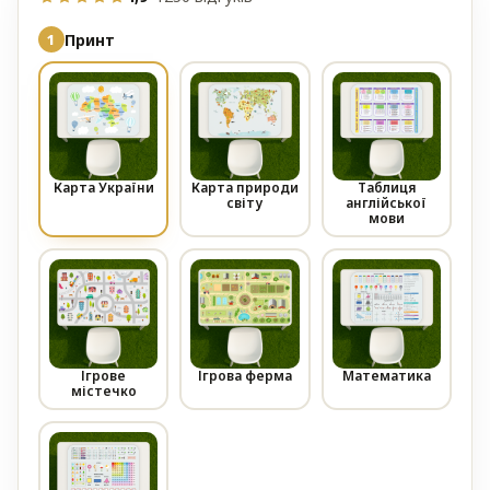
Принт
Карта України
Карта природи
Таблиця
світу
англійської
мови
Ігрове
Ігрова ферма
Математика
містечко