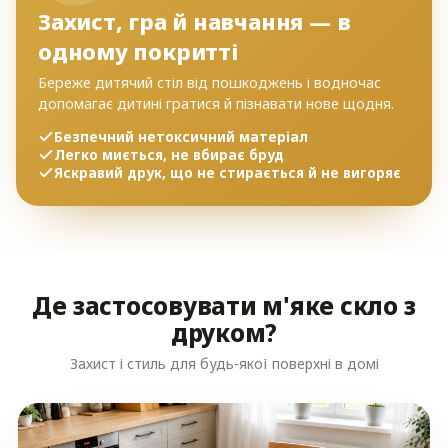
Захист, гра й навчання — в
одному покритті
Береже дитячий стіл від пошкоджень і водночас
допомагає дитині гратися й пізнавати нове щодня.
Безпечний нетоксичний матеріал
Легко миється, не вбирає бруд
Яскравий друк, що не стирається й не вигоряє
Де застосовувати м'яке скло з
друком?
Захист і стиль для будь-якої поверхні в домі