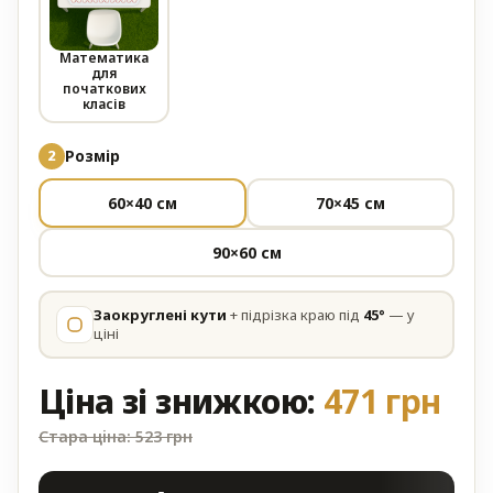
Математика
для
початкових
класів
Розмір
60×40 см
70×45 см
90×60 см
Заокруглені кути
+ підрізка краю під
45°
— у
ціні
Ціна зі знижкою:
471 грн
Стара ціна: 523 грн