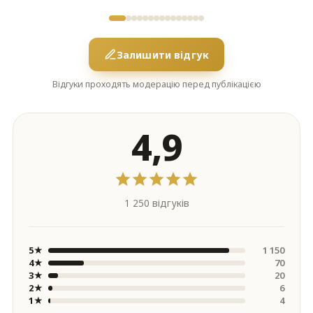
Залишити відгук
Відгуки проходять модерацію перед публікацією
4,9
1 250 відгуків
5★
1 150
4★
70
3★
20
2★
6
1★
4