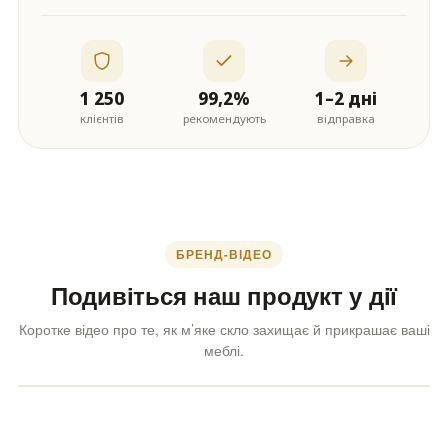
1 250
99,2%
1–2 дні
клієнтів
рекомендують
відправка
БРЕНД-ВІДЕО
Подивіться наш продукт у дії
Коротке відео про те, як м’яке скло захищає й прикрашає ваші
меблі.
Бренд-відео · ~2 хв