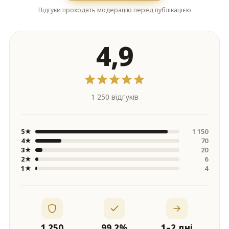
Відгуки проходять модерацію перед публікацією
4,9
1 250 відгуків
5★
1 150
4★
70
3★
20
2★
6
1★
4
1 250
99,2%
1–2 дні