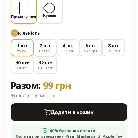
Крапля
Прямокутник
Кількість
1 шт
2 шт
4 шт
6 шт
8 шт
99 грн
198 грн
396 грн
594 грн
792 грн
10 шт
12 шт
990 грн
1 188 грн
Разом:
99 грн
99 грн / шт · обрано 1 шт
Додати в кошик
100% безпечна оплата
·
Оплата при отриманні · Visa · Mastercard · Apple Pay