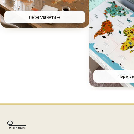
Переглянути
→
Перегл