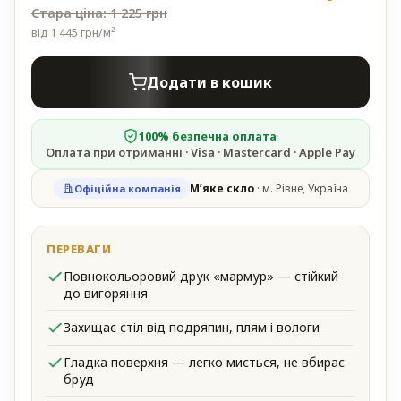
Стара ціна: 1 225 грн
від 1 445 грн/м²
Додати в кошик
100% безпечна оплата
·
Оплата при отриманні · Visa · Mastercard · Apple Pay
М’яке скло
· м. Рівне, Україна
Офіційна компанія
Повнокольоровий друк «мармур» — стійкий
до вигоряння
Захищає стіл від подряпин, плям і вологи
Гладка поверхня — легко миється, не вбирає
бруд