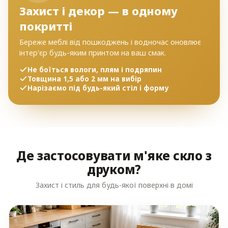
Захист і декор — в одному
покритті
Береже меблі від пошкоджень і водночас оновлює
інтер'єр будь-яким принтом на ваш смак.
Не боїться вологи, плям і подряпин
Товщина 1,5 або 2 мм на вибір
Нарізаємо під будь-який стіл і форму
Де застосовувати м'яке скло з
друком?
Захист і стиль для будь-якої поверхні в домі