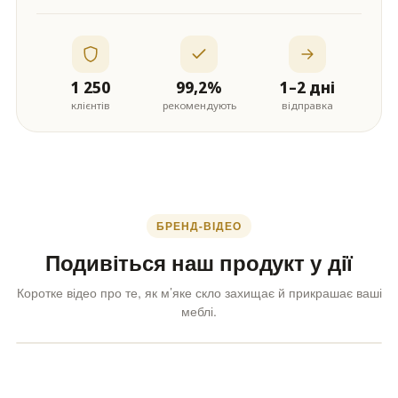
1 250
99,2%
1–2 дні
клієнтів
рекомендують
відправка
БРЕНД-ВІДЕО
Подивіться наш продукт у дії
Коротке відео про те, як м’яке скло захищає й прикрашає ваші
меблі.
Бренд-відео · ~2 хв