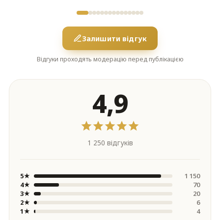
Залишити відгук
Відгуки проходять модерацію перед публікацією
4,9
1 250 відгуків
5★
1 150
4★
70
3★
20
2★
6
1★
4