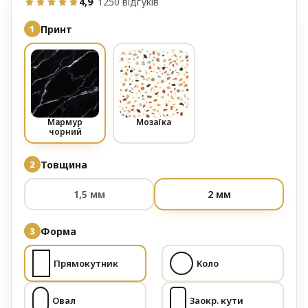
4,9
· 1250 відгуків
Принт
Мармур
Мозаїка
чорний
Товщина
1,5 мм
2 мм
Форма
Прямокутник
Коло
Овал
Заокр. кути