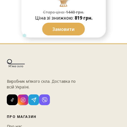
Стара ціна:
1440
грн.
Ціна зі знижкою:
819 грн.
Замовити
❆
❆
❆
❆
❆
❆
❆
❆
Виробник м’якого скла. Доставка по
всій Україні.
ПРО МАГАЗИН
Про нас