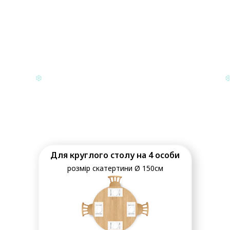
❆
❆
Для круглого столу на 4 особи
розмір скатертини Ø 150см