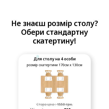
Не знаєш розмір столу?
Обери стандартну
скатертину!
Для столу на 4 особи
розмір скатертини 170см х 130см
❆
Стара ціна :
1550
грн.