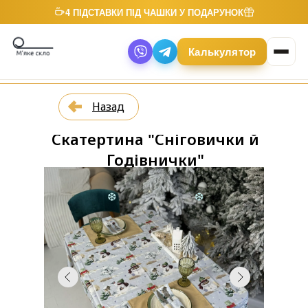
4 ПІДСТАВКИ ПІД ЧАШКИ У ПОДАРУНОК
Калькулятор
Назад
Скатертина "Сніговички й
Годівнички"
❆
❆