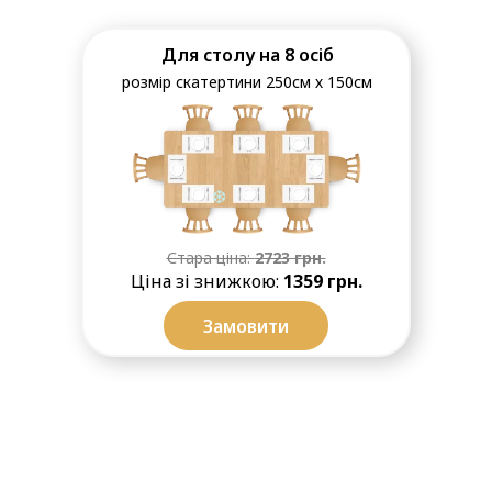
Для столу на 8 осіб
розмір скатертини 250см х 150см
❆
Стара ціна:
2723
грн.
Ціна зі знижкою:
1359
грн.
Замовити
❆