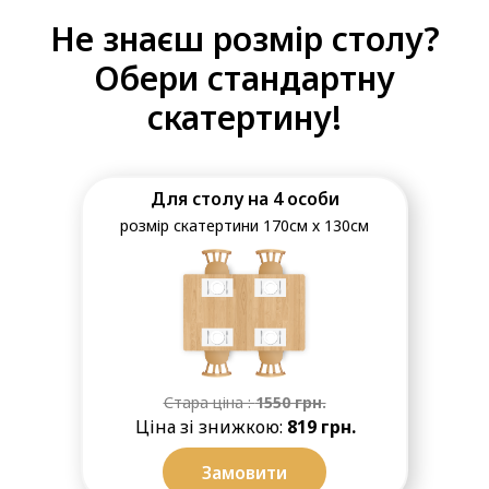
Не знаєш розмір столу?
Обери стандартну
скатертину!
Для столу на 4 особи
розмір скатертини 170см х 130см
Стара ціна :
1550
грн.
Ціна зі знижкою:
819 грн.
Замовити