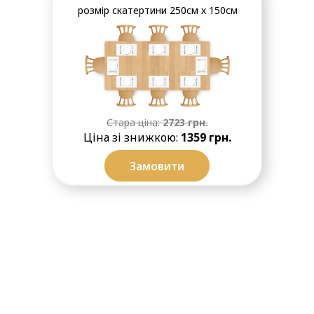
розмір скатертини 250см х 150см
Стара ціна:
2723
грн.
Ціна зі знижкою:
1359
грн.
Замовити