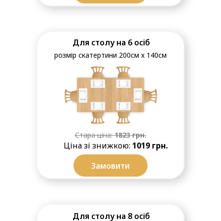
Для столу на 6 осіб
розмір скатертини 200см х 140см
Стара ціна:
1823
грн.
Ціна зі знижкою:
1019 грн.
Замовити
Для столу на 8 осіб