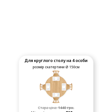
Для круглого столу на 4 особи
розмір скатертини Ø 150см
Стара ціна:
1440
грн.