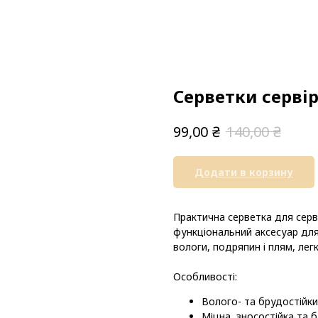
Серветки сервір
₴
₴
99,00
140,00
Додати в корзину
Практична серветка для серв
функціональний аксесуар для
вологи, подряпин і плям, лег
Особливості:
Волого- та брудостійки
Міцна, зносостійка та 